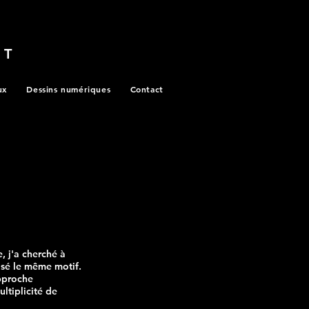
RT
ux
Dessins numériques
Contact
, j'a cherché à
lisé le même motif.
approche
ltiplicité de