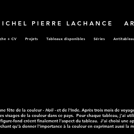
MICHEL PIERRE LACHANCE A
che + CV
Projets
Tableaux disponibles
Séries
Antitablea
ne fête de la couleur -
Holi -
et de l'Inde. Après trois mois de voyage
les visages de la couleur dans ce pays. Pour chaque tableau, j'ai uti
 figure-fond créent finalement l'aspect du tableau. J'ai choisi une 
chant qu'à donner l'importance à la couleur en exprimant aussi la mu