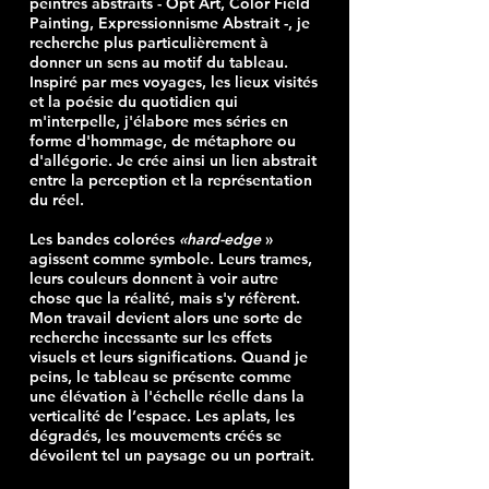
peintres abstraits - Opt Art, Color Field
Painting, Expressionnisme Abstrait -, je
recherche plus particulièrement à
donner un sens au motif du tableau.
Inspiré par mes voyages, les lieux visités
et la poésie du quotidien qui
m'interpelle, j'élabore mes séries en
forme d'hommage, de métaphore ou
d'allégorie. Je crée ainsi un lien abstrait
entre la perception et la représentation
du réel.
Les bandes colorées
«hard-edge
»
agissent comme symbole. Leurs trames,
leurs couleurs donnent à voir autre
chose que la réalité, mais s'y réfèrent.
Mon travail devient alors une sorte de
recherche incessante sur les effets
visuels et leurs significations. Quand je
peins, le tableau se présente comme
une élévation à l'échelle réelle dans la
verticalité de l’espace. Les aplats, les
dégradés, les mouvements créés se
dévoilent tel un paysage ou un portrait.