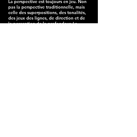
La perspective est toujours en jeu. Non
pas la perspective traditionnelle, mais
celle des superpositions, des tonalités,
des jeux des lignes, de direction et de
la perception de la profondeur. La
composition n’a qu’un but : créer une
virtualité spatiale, un événement, une
sensation.
Ce que je nomme les antitableaux
s'ajoutent à ma démarche. Je récupère
les rubans de masquage et j'en fais un
autre tableau. Ceux-ci sont sans
intention, sans objectif, sans recherche
d'un sens particulier. Chaque tableau
produit son antitableau. Rien ne se perd
! Paradoxalement, les antitableaux
expriment à chaque fois le processus de
création. Ils incluent les erreurs et
expriment la touche du pinceau, les
gestes du peintre et déploient les
étapes de création, une à une.