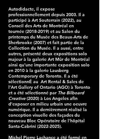
Autodidacte, il expose
professionnellement depuis 2003. Il a
participé à Art Souterrain (2022), au
Conseil des Arts de Montréal en
tournée
(2018-2019)
et au Salon du
printemps du Musée des Beaux-Arts de
Sherbrooke (2007) et fait partie de la
Collection du Musée. Il a aussi, entre
autres, présenté deux expositions solo
majeur à la galerie Art Mûr de Montréal
ainsi qu’une importante exposition solo
en 2010 à la galerie Lausberg
Contemporary de Toronto. Il a été
sélectionnÉ au Art Rental & Sales de
l’Art Gallery of Ontario (AGO) à Toronto
et a été sélectionné par
The Bilboard
Creative
(2020) à Los Angeles afin
d'exposer en milieu urbain une oeuvre
numérique. Il a dernièrement réalisé la
conception visuelle des façades du
nouveau Bloc Opératoire de l'hôpital
Santa-Cabrini
(2022-2025)
.
Michel Pierre Lachance a été formé en